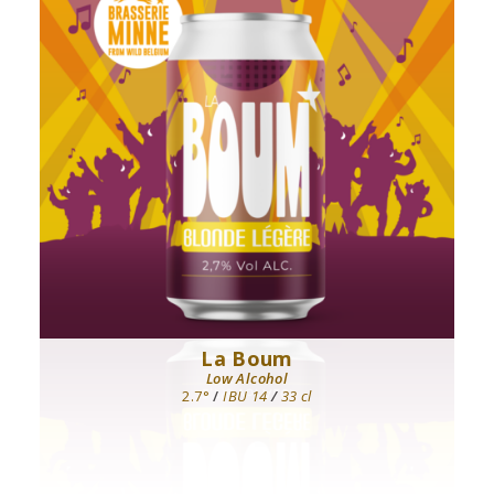
La Boum
Low Alcohol
2.7°
/
IBU 14
/
33 cl