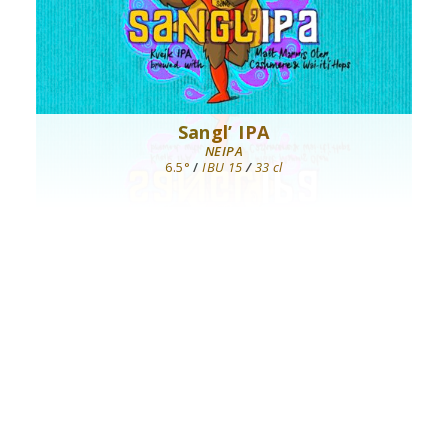
Sangl’ IPA
NEIPA
6.5°
/
IBU 15
/
33 cl