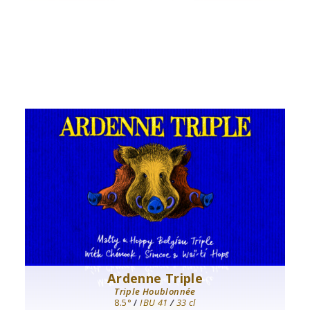
Ardenne Triple
Triple Houblonnée
8.5°
/
IBU 41
/
33 cl