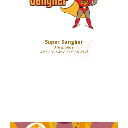
Super Sanglier
Ale Blonde
4.5°
/
IBU 42
/
33 cl ou 75 cl