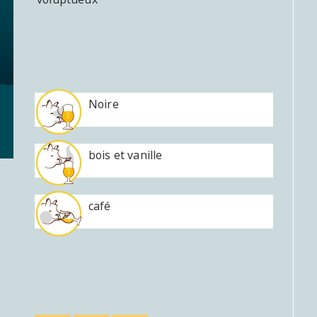
Noire
bois et vanille
café