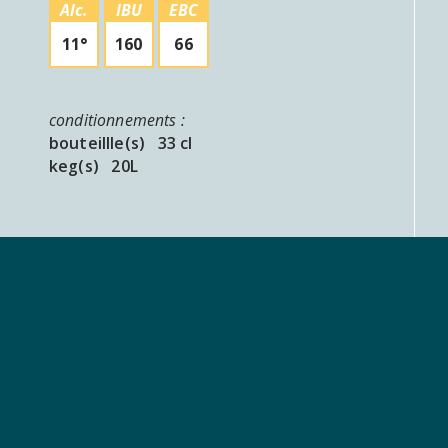
Alc.
IBU
EBC
11°
160
66
conditionnements :
bouteillle(s) 33 cl
keg(s) 20L
Nos bières du mois :