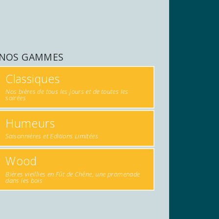
NOS GAMMES
Classiques
Nos bières de tous les jours et de toutes les
soirées
Humeurs
Saisonnières et Editions Limitées
Wood
Bières vieillies en Fût de Chêne, une promenade
dans les bois