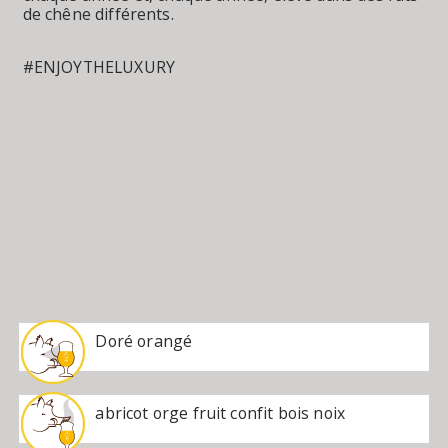
de chêne différents.
#ENJOYTHELUXURY
Doré orangé
abricot orge fruit confit bois noix