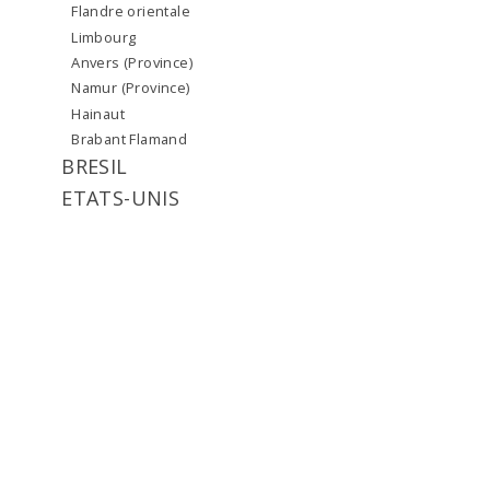
Flandre orientale
Limbourg
Anvers (Province)
Namur (Province)
Hainaut
Brabant Flamand
BRESIL
ETATS-UNIS
FRANCE
Nord
sud
GRANDE-BRETAGNE
ITALIE
LUXEMBOURG
NORVEGE
RUSSIE
SUEDE