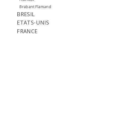
Brabant Flamand
BRESIL
ETATS-UNIS
FRANCE
Nord
sud
GRANDE-BRETAGNE
ITALIE
LUXEMBOURG
NORVEGE
RUSSIE
SUEDE