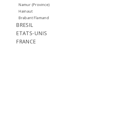
Namur (Province)
Hainaut
Brabant Flamand
BRESIL
ETATS-UNIS
FRANCE
Nord
sud
GRANDE-BRETAGNE
ITALIE
LUXEMBOURG
NORVEGE
RUSSIE
SUEDE