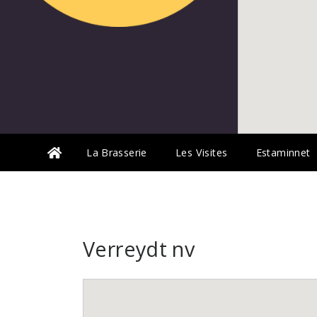
La Brasserie
Les Visites
Estaminnet
Verreydt nv