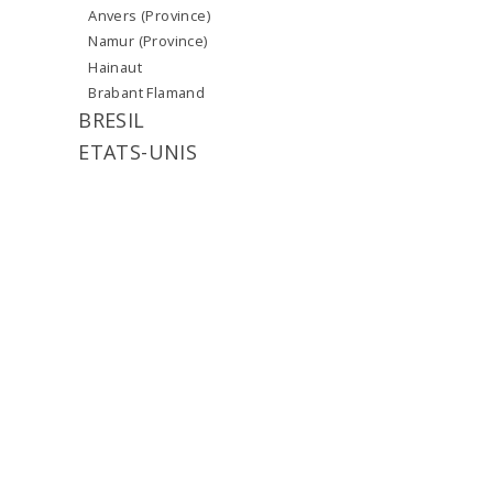
Anvers (Province)
Namur (Province)
Hainaut
Brabant Flamand
BRESIL
ETATS-UNIS
FRANCE
Nord
sud
GRANDE-BRETAGNE
ITALIE
LUXEMBOURG
NORVEGE
RUSSIE
SUEDE