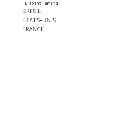
Brabant Flamand
BRESIL
ETATS-UNIS
FRANCE
Nord
sud
GRANDE-BRETAGNE
ITALIE
LUXEMBOURG
NORVEGE
RUSSIE
SUEDE