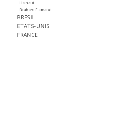
Hainaut
Brabant Flamand
BRESIL
ETATS-UNIS
FRANCE
Nord
sud
GRANDE-BRETAGNE
ITALIE
LUXEMBOURG
NORVEGE
RUSSIE
SUEDE